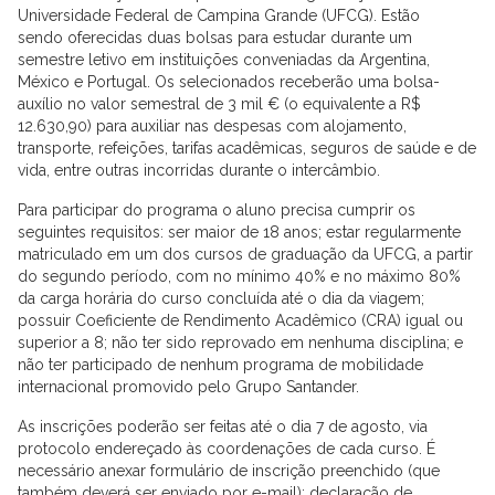
Universidade Federal de Campina Grande (UFCG). Estão
sendo oferecidas duas bolsas para estudar durante um
semestre letivo em instituições conveniadas da Argentina,
México e Portugal. Os selecionados receberão uma bolsa-
auxílio no valor semestral de 3 mil € (o equivalente a R$
12.630,90) para auxiliar nas despesas com alojamento,
transporte, refeições, tarifas acadêmicas, seguros de saúde e de
vida, entre outras incorridas durante o intercâmbio.
Para participar do programa o aluno precisa cumprir os
seguintes requisitos: ser maior de 18 anos; estar regularmente
matriculado em um dos cursos de graduação da UFCG, a partir
do segundo período, com no mínimo 40% e no máximo 80%
da carga horária do curso concluída até o dia da viagem;
possuir Coeficiente de Rendimento Acadêmico (CRA) igual ou
superior a 8; não ter sido reprovado em nenhuma disciplina; e
não ter participado de nenhum programa de mobilidade
internacional promovido pelo Grupo Santander.
As inscrições poderão ser feitas até o dia 7 de agosto, via
protocolo endereçado às coordenações de cada curso. É
necessário anexar formulário de inscrição preenchido (que
também deverá ser enviado por e-mail); declaração de