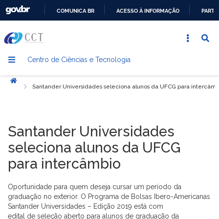
COMUNICA BR
ACESSO À INFORMAÇÃO
PARTI
IR
PARA
O
Centro de Ciências e Tecnologia
CONTEÚDO
Início
Santander Universidades seleciona alunos da UFCG para intercâmb
Santander Universidades
seleciona alunos da UFCG
para intercâmbio
Oportunidade para quem deseja cursar um período da
graduação no exterior. O Programa de Bolsas Ibero-Americanas
Santander Universidades – Edição 2019 está com
edital de seleção aberto para alunos de graduação da