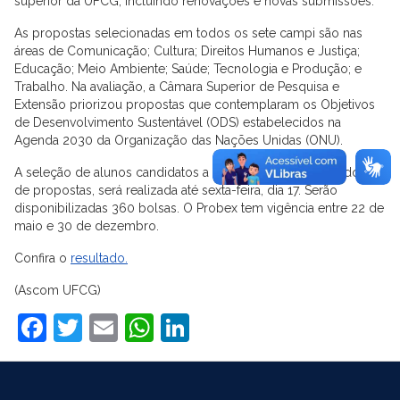
superior da UFCG, incluindo renovações e novas submissões.
As propostas selecionadas em todos os sete campi são nas
áreas de Comunicação; Cultura; Direitos Humanos e Justiça;
Educação; Meio Ambiente; Saúde; Tecnologia e Produção; e
Trabalho. Na avaliação, a Câmara Superior de Pesquisa e
Extensão priorizou propostas que contemplaram os Objetivos
de Desenvolvimento Sustentável (ODS) estabelecidos na
Agenda 2030 da Organização das Nações Unidas (ONU).
A seleção de alunos candidatos a bolsa, pelos coordenadores
de propostas, será realizada até sexta-feira, dia 17. Serão
disponibilizadas 360 bolsas. O Probex tem vigência entre 22 de
maio e 30 de dezembro.
Confira o
resultado.
(Ascom UFCG)
Facebook
Twitter
Email
WhatsApp
LinkedIn