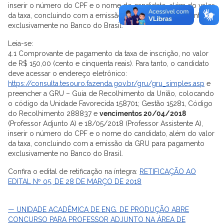
inserir o número do CPF e o nome do candidato, além do valor
da taxa, concluindo com a emissão da GRU para pagamento
exclusivamente no Banco do Brasil.
Leia-se:
4.1 Comprovante de pagamento da taxa de inscrição, no valor
de R$ 150,00 (cento e cinquenta reais). Para tanto, o candidato
deve acessar o endereço eletrônico:
https://consulta.tesouro.fazenda.gov.br/gru/gru_simples.asp
e
preencher a GRU – Guia de Recolhimento da União, colocando
o código da Unidade Favorecida 158701; Gestão 15281, Código
do Recolhimento 288837 e
vencimentos 20/04/2018
(Professor Adjunto A) e 18/05/2018 (Professor Assistente A),
inserir o número do CPF e o nome do candidato, além do valor
da taxa, concluindo com a emissão da GRU para pagamento
exclusivamente no Banco do Brasil.
Confira o edital de retificação na íntegra:
RETIFICAÇÃO AO
EDITAL Nº 05, DE 28 DE MARÇO DE 2018
— UNIDADE ACADÊMICA DE ENG. DE PRODUÇÃO ABRE
CONCURSO PARA PROFESSOR ADJUNTO NA ÁREA DE