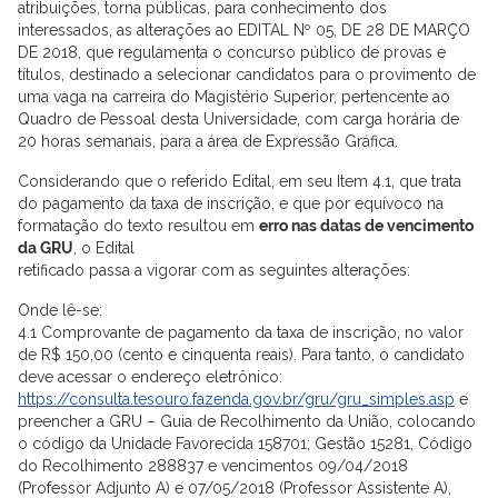
atribuições, torna públicas, para conhecimento dos
interessados, as alterações ao EDITAL Nº 05, DE 28 DE MARÇO
DE 2018, que regulamenta o concurso público de provas e
títulos, destinado a selecionar candidatos para o provimento de
uma vaga na carreira do Magistério Superior, pertencente ao
Quadro de Pessoal desta Universidade, com carga horária de
20 horas semanais, para a área de Expressão Gráfica.
Considerando que o referido Edital, em seu Item 4.1, que trata
do pagamento da taxa de inscrição, e que por equívoco na
formatação do texto resultou em
erro nas datas de vencimento
da GRU
, o Edital
retificado passa a vigorar com as seguintes alterações:
Onde lê-se:
4.1 Comprovante de pagamento da taxa de inscrição, no valor
de R$ 150,00 (cento e cinquenta reais). Para tanto, o candidato
deve acessar o endereço eletrônico:
https://consulta.tesouro.fazenda.gov.br/gru/gru_simples.asp
e
preencher a GRU – Guia de Recolhimento da União, colocando
o código da Unidade Favorecida 158701; Gestão 15281, Código
do Recolhimento 288837 e vencimentos 09/04/2018
(Professor Adjunto A) e 07/05/2018 (Professor Assistente A),