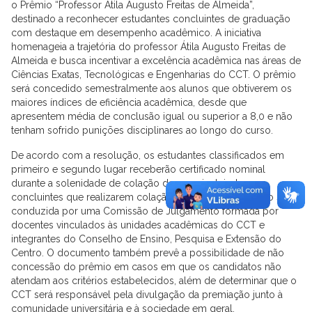
o Prêmio “Professor Átila Augusto Freitas de Almeida”,
destinado a reconhecer estudantes concluintes de graduação
com destaque em desempenho acadêmico. A iniciativa
homenageia a trajetória do professor Átila Augusto Freitas de
Almeida e busca incentivar a excelência acadêmica nas áreas de
Ciências Exatas, Tecnológicas e Engenharias do CCT. O prêmio
será concedido semestralmente aos alunos que obtiverem os
maiores índices de eficiência acadêmica, desde que
apresentem média de conclusão igual ou superior a 8,0 e não
tenham sofrido punições disciplinares ao longo do curso.
De acordo com a resolução, os estudantes classificados em
primeiro e segundo lugar receberão certificado nominal
durante a solenidade de colação de grau, incluindo os
concluintes que realizarem colação antecipada. A seleção será
conduzida por uma Comissão de Julgamento formada por
docentes vinculados às unidades acadêmicas do CCT e
integrantes do Conselho de Ensino, Pesquisa e Extensão do
Centro. O documento também prevê a possibilidade de não
concessão do prêmio em casos em que os candidatos não
atendam aos critérios estabelecidos, além de determinar que o
CCT será responsável pela divulgação da premiação junto à
comunidade universitária e à sociedade em geral.