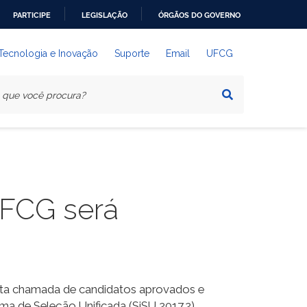
PARTICIPE
LEGISLAÇÃO
ÓRGÃOS DO GOVERNO
 Tecnologia e Inovação
Suporte
Email
UFCG
UFCG será
uinta chamada de candidatos aprovados e
a de Seleção Unificada (SiSU 2017.2).