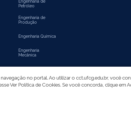
Engenharia de
Petróleo
Engenharia de
Produção
Engenharia Química
Engenharia
Mecânica
Matemática
navegação no portal. Ao utilizar o cct.ufcg.edu.br, você c
esse Ver Política de Cookies. Se você concorda, clique em A