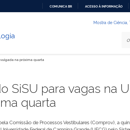
COMUNICA BR
ACESSO À INFORMAÇÃO
IR
PARA
Mostra de Ciência,
O
logia
CONTEÚDO
vulgada na próxima quarta
o SiSU para vagas na 
ima quarta
6, pela Comissão de Processos Vestibulares (Comprov), a q
 Universidade Federal de Campina Grande (UFCG) pelo Sistem