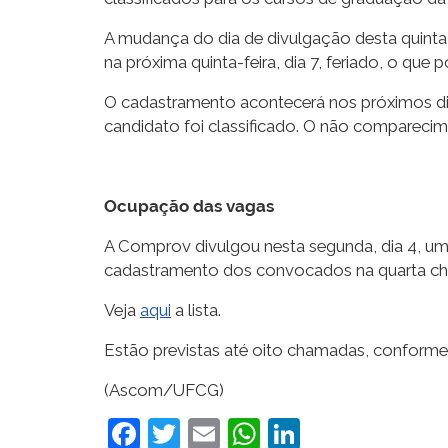
A mudança do dia de divulgação desta quint
na próxima quinta-feira, dia 7, feriado, o qu
O cadastramento acontecerá nos próximos dias
candidato foi classificado. O não compareci
Ocupação das vagas
A Comprov divulgou nesta segunda, dia 4, um
cadastramento dos convocados na quarta c
Veja
aqui
a lista.
Estão previstas até oito chamadas, conforme a 
(Ascom/UFCG)
Facebook
Twitter
Email
WhatsApp
LinkedIn