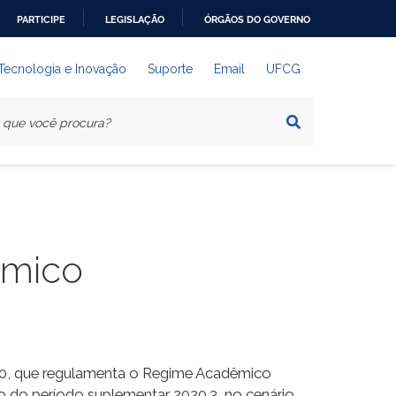
PARTICIPE
LEGISLAÇÃO
ÓRGÃOS DO GOVERNO
 Tecnologia e Inovação
Suporte
Email
UFCG
êmico
020, que regulamenta o Regime Acadêmico
ão do período suplementar 2020.3, no cenário