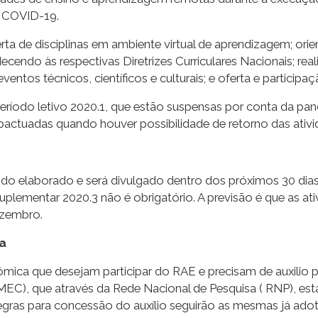
a COVID-19.
erta de disciplinas em ambiente virtual de aprendizagem; or
ecendo às respectivas Diretrizes Curriculares Nacionais; rea
 eventos técnicos, científicos e culturais; e oferta e partici
eríodo letivo 2020.1, que estão suspensas por conta da pa
ctuadas quando houver possibilidade de retorno das ativid
ndo elaborado e será divulgado dentro dos próximos 30 di
uplementar 2020.3 não é obrigatório. A previsão é que as 
ezembro.
ca
mica que desejam participar do RAE e precisam de auxilio pa
C), que através da Rede Nacional de Pesquisa ( RNP), está
 regras para concessão do auxílio seguirão as mesmas já ad