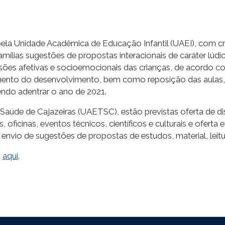
 pela Unidade Acadêmica de Educação Infantil (UAEI), com cr
amílias sugestões de propostas interacionais de caráter lúdic
es afetivas e socioemocionais das crianças, de acordo com 
mento do desenvolvimento, bem como reposição das aulas,
endo adentrar o ano de 2021.
úde de Cajazeiras (UAETSC), estão previstas oferta de disci
, oficinas, eventos técnicos, científicos e culturais e ofert
 envio de sugestões de propostas de estudos, material, leitu
o
aqui
.