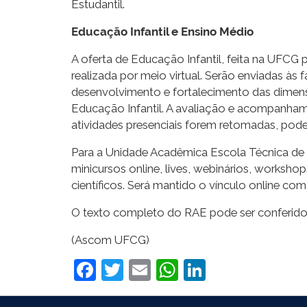
Estudantil.
Educação Infantil e Ensino Médio
A oferta de Educação Infantil, feita na UFCG
realizada por meio virtual. Serão enviadas às f
desenvolvimento e fortalecimento das dimensõ
Educação Infantil. A avaliação e acompanha
atividades presenciais forem retomadas, pod
Para a Unidade Acadêmica Escola Técnica de Sa
minicursos online, lives, webinários, workshops
científicos. Será mantido o vínculo online com
O texto completo do RAE pode ser conferid
(Ascom UFCG)
Facebook
Twitter
Email
WhatsApp
LinkedIn