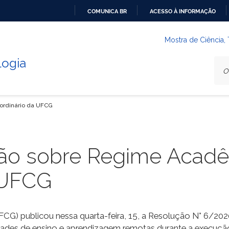
COMUNICA BR
ACESSO À INFORMAÇÃO
IR
PARA
Mostra de Ciência,
O
logia
CONTEÚDO
ordinário da UFCG
ção sobre Regime Acad
 UFCG
FCG) publicou nessa quarta-feira, 15, a Resolução N° 6/2
ividades de ensino e aprendizagem remotas durante a execuç