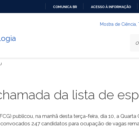
COMUNICA BR
ACESSO À INFORMAÇÃO
IR
PARA
Mostra de Ciência,
O
logia
CONTEÚDO
SU
chamada da lista de es
CG) publicou, na manhã desta terça-feira, dia 10, a Quart
o convocados 247 candidatos para ocupação de vagas reman