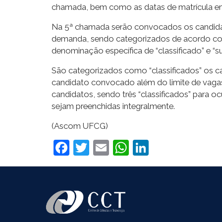
chamada, bem como as datas de matrícula em d
Na 5ª chamada serão convocados os candidato
demanda, sendo categorizados de acordo com
denominação específica de “classificado” e “su
São categorizados como “classificados” os ca
candidato convocado além do limite de vagas
candidatos, sendo três “classificados” para 
sejam preenchidas integralmente.
(Ascom UFCG)
Facebook
Twitter
Email
WhatsApp
LinkedIn