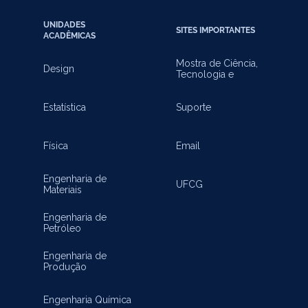
UNIDADES
SITES IMPORTANTES
ACADÊMICAS
Mostra de Ciência,
Design
Tecnologia e
Inovação
Estatística
Suporte
Física
Email
Engenharia de
UFCG
Materiais
Engenharia de
Petróleo
Engenharia de
Produção
Engenharia Química