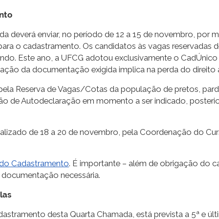
nto
 deverá enviar, no período de 12 a 15 de novembro, por mei
 para o cadastramento. Os candidatos às vagas reservadas 
rendo. Este ano, a UFCG adotou exclusivamente o CadÚni
ação da documentação exigida implica na perda do direito 
pela Reserva de Vagas/Cotas da população de pretos, pard
o de Autodeclaração em momento a ser indicado, posterior
realizado de 18 a 20 de novembro, pela Coordenação do Cu
l do Cadastramento
. É importante – além de obrigação do 
 a documentação necessária.
las
stramento desta Quarta Chamada, está prevista a 5ª e últ