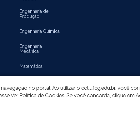
Engenharia de
Produção
Engenharia Química
Engenharia
Mecânica
Matemática
navegação no portal. Ao utilizar o cct.ufcg.edu.br, você c
esse Ver Política de Cookies. Se você concorda, clique em A
do deste site está publicado sob a licença
Creative Commons Atribuição-SemD