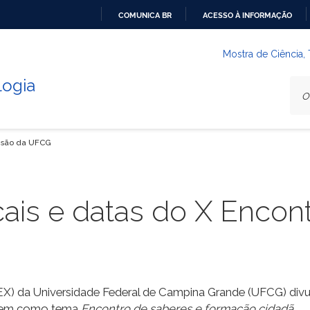
COMUNICA BR
ACESSO À INFORMAÇÃO
IR
PARA
Mostra de Ciência,
O
logia
CONTEÚDO
ensão da UFCG
cais e datas do X Encon
EX) da Universidade Federal de Campina Grande (UFCG) divu
o tem como tema
Encontro de saberes e formação cidadã.