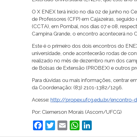
O X ENEX terá início no dia 02 de junho no 
de Professores (CFP) em Cajazeiras, seguido d
(CCTA), em Pombal, nos dias 07 e 08, respect
Campina Grande, o encontro acontecerá no Cen
Este é o primeiro dos dois encontros do ENEX
universidade, onde acontecerão rodas de con
realizado no mês de dezembro num dos campi 
de Bolsas de Extensão (PROBEX) e outros pr
Para dúvidas ou mais informações, centrar 
da Coordenação: (83) 2101-1382/1296.
Acesse:
http://propex.ufcg.edu.br/encontro-
Por: Clemerson Morais (Ascom/UFCG)
Facebook
Twitter
Email
WhatsApp
LinkedIn