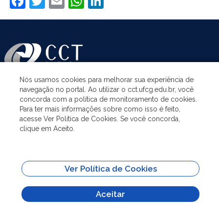
Facebook
Twitter
Email
WhatsApp
LinkedIn
Nós usamos cookies para melhorar sua experiência de
navegação no portal. Ao utilizar o cct.ufcg.edu.br, você
ASSUNTOS
concorda com a política de monitoramento de cookies.
Para ter mais informações sobre como isso é feito,
acesse Ver Política de Cookies. Se você concorda,
ACESSO À INFORMAÇÃO
clique em Aceito.
UNIDADES ACADÊMICAS
Ver Política de Cookies
SITES IMPORTANTES
Aceitar
Todo o conteúdo deste site está publicado sob a licença
Creative Commons