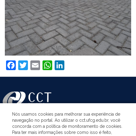
Facebook
Twitter
Email
WhatsApp
LinkedIn
Nós usamos cookies para melhorar sua experiência de
navegação no portal. Ao utilizar o cct.ufcg.edu.br, você
ASSUNTOS
concorda com a política de monitoramento de cookies.
Para ter mais informações sobre como isso é feito,