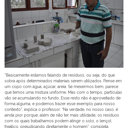
“Basicamente estamos falando de resíduos, ou seja, do que
sobra após determinados materiais serem utilizados. Pense em
um copo com água, açúcar, areia. Se mexermos bem, parece
que temos uma mistura uniforme. Mas com o tempo, partículas
vão se acumulando no fundo. Esse resto não é aproveitado de
forma alguma, e podemos trazer esse exemplo para nosso
contexto”, explica o professor. “Na verdade, no nosso caso, é
ainda pior porque, além de não ter mais utilidade, os resíduos
com os quais trabalhamos podem atingir o solo, o lençol
freático, prejudicando diretamente o homem”, completa,