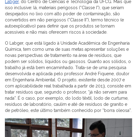
Labger
, do Centro de Ciências e Tecnologia da UFCG. Mais que
isso inclusive: lá, materiais perigosos (“Classe I”), que seriam
despejados no lixo com alto poder de contaminação, são
convertidos em não perigosos (“Classe II”), termo técnico (e
autoexplicativo) para definir que os produtos se tornam
acessíveis e não mais oferecem riscos à sociedade.
O Labger, que está ligado à Unidade Acadêmica de Engenharia
Química, tem como uma de suas metas apresentar soluções e
novas perspectivas de tratamento na área de resíduos, que
podem ser sólidos, líquidos ou gasosos. Quanto aos sólidos, o
trabalho já está bem encaminhado. Trata-se de uma pesquisa
desenvolvida e aplicada pelo professor André Fiquene, doutor
em Engenharia Ambiental. O projeto, existente desde 2007 e
com aplicabilidade real trabalhada a partir de 2013, consiste em
tratar resíduos que, segundo o professor, “já não servem para
nada”. É o caso, por exemplo, do lodo têxtil, lodo de curtume,
resíduos de laboratório, caulim e até de resíduos de granito e
de petróleo, este último também conhecido por “borra oleosa”.