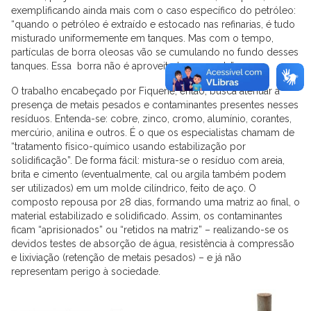
exemplificando ainda mais com o caso específico do petróleo:
“quando o petróleo é extraído e estocado nas refinarias, é tudo
misturado uniformemente em tanques. Mas com o tempo,
partículas de borra oleosas vão se cumulando no fundo desses
tanques. Essa borra não é aproveitada para nada”.
O trabalho encabeçado por Fiquene, então, busca atenuar a
presença de metais pesados e contaminantes presentes nesses
resíduos. Entenda-se: cobre, zinco, cromo, alumínio, corantes,
mercúrio, anilina e outros. É o que os especialistas chamam de
“tratamento físico-químico usando estabilização por
solidificação”. De forma fácil: mistura-se o resíduo com areia,
brita e cimento (eventualmente, cal ou argila também podem
ser utilizados) em um molde cilíndrico, feito de aço. O
composto repousa por 28 dias, formando uma matriz ao final, o
material estabilizado e solidificado. Assim, os contaminantes
ficam “aprisionados” ou “retidos na matriz” – realizando-se os
devidos testes de absorção de água, resistência à compressão
e lixiviação (retenção de metais pesados) – e já não
representam perigo à sociedade.