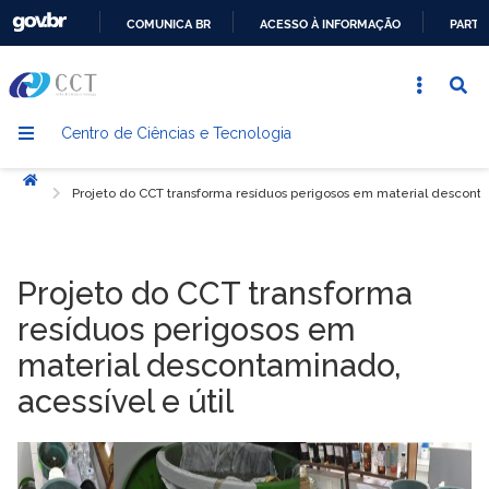
COMUNICA BR
ACESSO À INFORMAÇÃO
PARTI
IR
PARA
O
Centro de Ciências e Tecnologia
CONTEÚDO
Início
Projeto do CCT transforma resíduos perigosos em material descontam
Projeto do CCT transforma
resíduos perigosos em
material descontaminado,
acessível e útil