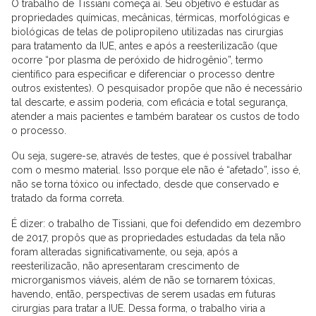
O trabalho de Tissiani começa aí. Seu objetivo é estudar as
propriedades químicas, mecânicas, térmicas, morfológicas e
biológicas de telas de polipropileno utilizadas nas cirurgias
para tratamento da IUE, antes e após a reesterilizacão (que
ocorre “por plasma de peróxido de hidrogênio”, termo
científico para especificar e diferenciar o processo dentre
outros existentes). O pesquisador propõe que não é necessário
tal descarte, e assim poderia, com eficácia e total segurança,
atender a mais pacientes e também baratear os custos de todo
o processo.
Ou seja, sugere-se, através de testes, que é possível trabalhar
com o mesmo material. Isso porque ele não é “afetado”, isso é,
não se torna tóxico ou infectado, desde que conservado e
tratado da forma correta.
É dizer: o trabalho de Tissiani, que foi defendido em dezembro
de 2017, propôs que as propriedades estudadas da tela não
foram alteradas significativamente, ou seja, após a
reesterilizacão, não apresentaram crescimento de
microrganismos viáveis, além de não se tornarem tóxicas,
havendo, então, perspectivas de serem usadas em futuras
cirurgias para tratar a IUE. Dessa forma, o trabalho viria a