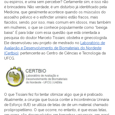
ou espirros, e urina sem perceber? Certamente sim, e isso não
é brincadeira. Não verdade, é um distúrbio já identificado pela
Medicina, que geralmente acontece quando os músculos do
assoalho pélvico e o esfíncter urinário estão fracos, mais
flácidos, sendo, por isso, mais comum em idosos, mas também
em mulheres, o que se conhece popularmente como “bexiga
baixa”. É para lidar com essa questão que está orientada a
pesquisa do doutor Marcelo Tissiani, obstetra e ginecologista.
Ele desenvolveu seu projeto de mestrado no
Laboratório de
Avaliação e Desenvolvimento de Biomateriais do Nordeste
(Certbio)
, pertencente ao Centro de Ciências e Tecnologia da
UFCG.
O que Tissiani fez foi tentar otimizar algo que já é praticado.
Atualmente, a cirurgia que busca conter a Incontinência Urinária
de Esforço (IUE) se utiliza de telas de de um material chamado
prolipropietileno. O que ocorre, no entanto, é que essas telas,
em regra, são desenvolvidas em tamanhos universais, em geral