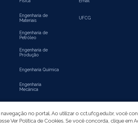
Física
Email
Engenharia de
UFCG
Materiais
Engenharia de
Petróleo
Engenharia de
Produção
Engenharia Química
Engenharia
Mecânica
Matemática
navegação no portal. Ao utilizar o cct.ufcg.edu.br, você c
esse Ver Política de Cookies. Se você concorda, clique em A