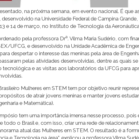
presentado, na próxima semana, em evento nacional. É que 
”, desenvolvido na Universidade Federal de Campina Grande
 13 e 14 de março, no Instituto de Tecnologia da Aeronáutica
a
ordenado pela professora Dr
. Vilma Maria Sudério, com fi
X/UFCG, e desenvolvido na Unidade Acadêmica de Engenhar
para despertar o interesse das meninas pela área de Engenh
 passaram pelas atividades desenvolvidas, dentre as quais se
 tecnológica e as visitas aos laboratórios da UFCG para a
nvolvidas.
rasileiro Mulheres em STEM tem por objetivo reunir represen
 propósitos de atrair jovens meninas e manter jovens estudan
genharia e Matemática).
 Simpósio tem uma importância imensa nesse processo, pois 
 todo o Brasil e, com isso, criar uma rede de relacionamentos
norama atual das Mulheres em STEM. O resultado é a formul
ência e Tecnologia na área”, explicou a professora Vilma S