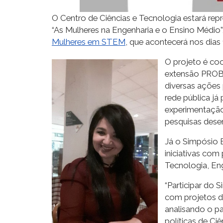
O Centro de Ciências e Tecnologia estará re
“As Mulheres na Engenharia e o Ensino Médio
Mulheres em STEM
, que acontecerá nos dias
O projeto é co
extensão PROBE
diversas ações 
rede pública já
experimentação
pesquisas dese
Já o Simpósio B
iniciativas com
Tecnologia, En
“Participar do
com projetos de
analisando o pa
políticas de Ci