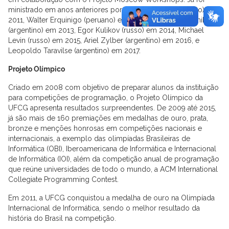
ministrado em anos anteriores por Pablo Heiber (argentino) em
2011, Walter Erquinigo (peruano) em 2012, Fidel Schaposnik
(argentino) em 2013, Egor Kulikov (russo) em 2014, Michael
Levin (russo) em 2015, Ariel Zylber (argentino) em 2016, e
Leopoldo Taravilse (argentino) em 2017.
Projeto Olímpico
Criado em 2008 com objetivo de preparar alunos da instituição
para competições de programação, o Projeto Olímpico da
UFCG apresenta resultados surpreendentes. De 2009 até 2015,
já são mais de 160 premiações em medalhas de ouro, prata,
bronze e menções honrosas em competições nacionais e
internacionais, a exemplo das olimpíadas Brasileiras de
Informática (OBI), Iberoamericana de Informática e Internacional
de Informática (IOI), além da competição anual de programação
que reúne universidades de todo o mundo, a ACM International
Collegiate Programming Contest.
Em 2011, a UFCG conquistou a medalha de ouro na Olimpíada
Internacional de Informática, sendo o melhor resultado da
história do Brasil na competição.