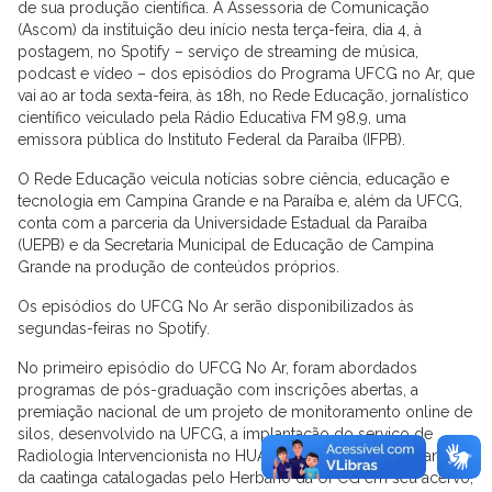
de sua produção científica. A Assessoria de Comunicação
(Ascom) da instituição deu início nesta terça-feira, dia 4, à
postagem, no Spotify – serviço de streaming de música,
podcast e vídeo – dos episódios do Programa UFCG no Ar, que
vai ao ar toda sexta-feira, às 18h, no Rede Educação, jornalístico
científico veiculado pela Rádio Educativa FM 98,9, uma
emissora pública do Instituto Federal da Paraíba (IFPB).
O Rede Educação veicula notícias sobre ciência, educação e
tecnologia em Campina Grande e na Paraíba e, além da UFCG,
conta com a parceria da Universidade Estadual da Paraíba
(UEPB) e da Secretaria Municipal de Educação de Campina
Grande na produção de conteúdos próprios.
Os episódios do UFCG No Ar serão disponibilizados às
segundas-feiras no Spotify.
No primeiro episódio do UFCG No Ar, foram abordados
programas de pós-graduação com inscrições abertas, a
premiação nacional de um projeto de monitoramento online de
silos, desenvolvido na UFCG, a implantação do serviço de
Radiologia Intervencionista no HUAC, a marca de 8 mil plantas
da caatinga catalogadas pelo Herbário da UFCG em seu acervo,