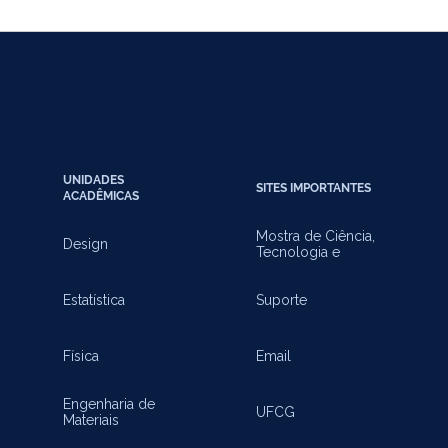
UNIDADES
SITES IMPORTANTES
ACADÊMICAS
Mostra de Ciência,
Design
Tecnologia e
Inovação
Estatística
Suporte
Física
Email
Engenharia de
UFCG
Materiais