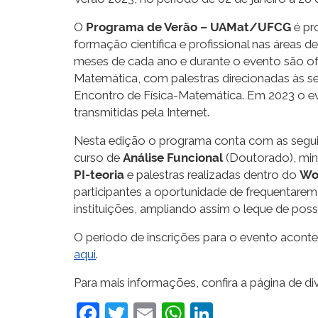
O
Programa de Verão – UAMat/UFCG
é pr
formação científica e profissional nas áreas 
meses de cada ano e durante o evento são of
Matemática, com palestras direcionadas às se
Encontro de Física-Matemática. Em 2023 o eve
transmitidas pela Internet.
Nesta edição o programa conta com as seguin
curso de
Análise Funcional
(Doutorado), min
PI-teoria
e palestras realizadas dentro do
Wo
participantes a oportunidade de frequentarem 
instituições, ampliando assim o leque de poss
O período de inscrições para o evento aconte
aqui
.
Para mais informações, confira a página de 
Facebook
Twitter
Email
WhatsApp
LinkedIn