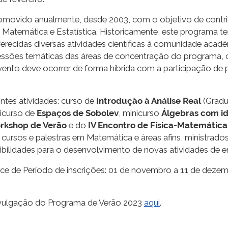
omovido anualmente, desde 2003, com o objetivo de contrib
de Matemática e Estatística. Historicamente, este programa 
erecidas diversas atividades científicas à comunidade aca
ssões temáticas das áreas de concentração do programa, cu
nto deve ocorrer de forma híbrida com a participação de pa
tes atividades: curso de
Introdução à Análise Real
(Gradu
icurso de
Espaços de Sobolev
, minicurso
Álgebras com id
rkshop de Verão
e do
IV Encontro de Física-Matemática
cursos e palestras em Matemática e áreas afins, ministrado
ibilidades para o desenvolvimento de novas atividades de e
ce de Período de inscrições: 01 de novembro a 11 de dezem
divulgação do Programa de Verão 2023
aqui
.