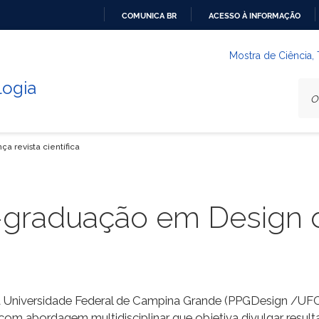
COMUNICA BR
ACESSO À INFORMAÇÃO
IR
PARA
Mostra de Ciência,
O
logia
CONTEÚDO
 revista científica
-graduação em Design 
niversidade Federal de Campina Grande (PPGDesign /UFCG)
om abordagem multidisciplinar que objetiva divulgar result