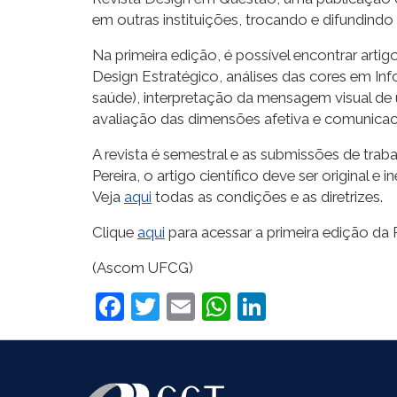
em outras instituições, trocando e difundin
Na primeira edição, é possível encontrar art
Design Estratégico, análises das cores em Inf
saúde), interpretação da mensagem visual de 
avaliação das dimensões afetiva e comunicac
A revista é semestral e as submissões de trab
Pereira, o artigo científico deve ser original
Veja
aqui
todas as condições e as diretrizes.
Clique
aqui
para acessar a primeira edição da
(Ascom UFCG)
Facebook
Twitter
Email
WhatsApp
LinkedIn