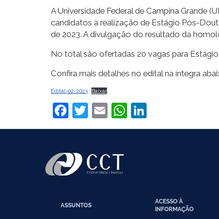
A Universidade Federal de Campina Grande (U
candidatos à realização de Estágio Pós-Do
de 2023. A divulgação do resultado da homolo
No total são ofertadas 20 vagas para Estág
Confira mais detalhes no edital na íntegra abai
Edital-02-2023
Baixar
Facebook
Twitter
Email
WhatsApp
LinkedIn
ACESSO À
ASSUNTOS
INFORMAÇÃO