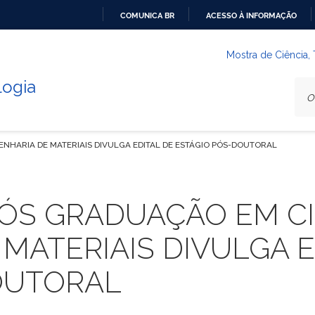
COMUNICA BR
ACESSO À INFORMAÇÃO
IR
PARA
Mostra de Ciência,
O
logia
CONTEÚDO
NHARIA DE MATERIAIS DIVULGA EDITAL DE ESTÁGIO PÓS-DOUTORAL
ÓS GRADUAÇÃO EM CI
MATERIAIS DIVULGA E
OUTORAL