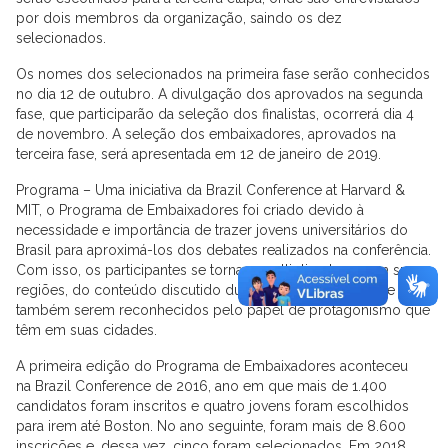
por dois membros da organização, saindo os dez
selecionados.
Os nomes dos selecionados na primeira fase serão conhecidos
no dia 12 de outubro. A divulgação dos aprovados na segunda
fase, que participarão da seleção dos finalistas, ocorrerá dia 4
de novembro. A seleção dos embaixadores, aprovados na
terceira fase, será apresentada em 12 de janeiro de 2019.
Programa – Uma iniciativa da Brazil Conference at Harvard &
MIT, o Programa de Embaixadores foi criado devido à
necessidade e importância de trazer jovens universitários do
Brasil para aproximá-los dos debates realizados na conferência.
Com isso, os participantes se tornam multiplicadores, em suas
regiões, do conteúdo discutido durante o evento, além de
também serem reconhecidos pelo papel de protagonismo que
têm em suas cidades.
A primeira edição do Programa de Embaixadores aconteceu
na Brazil Conference de 2016, ano em que mais de 1.400
candidatos foram inscritos e quatro jovens foram escolhidos
para irem até Boston. No ano seguinte, foram mais de 8.600
inscrições e, dessa vez, cinco foram selecionados. Em 2018,