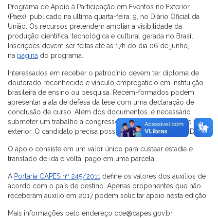
Programa de Apoio à Participação em Eventos no Exterior
(Paex), publicado na última quarta-feira, 9, no Diário Oficial da
União. Os recursos pretendem ampliar a visibilidade da
produção científica, tecnológica e cultural gerada no Brasil.
Inscrições devem ser feitas até as 17h do dia 06 de junho,
na
página
do programa.
Interessados em receber o patrocínio devem ter diploma de
doutorado reconhecido e vínculo empregatício em instituição
brasileira de ensino ou pesquisa. Recém-formados podem
apresentar a ata de defesa da tese com uma declaração de
conclusão de curso. Além dos documentos, é necessário
submeter um trabalho a congresso ou evento semelhante no
exterior. O candidato precisa possuir um registro no ORCID.
O apoio consiste em um valor único para custear estadia e
translado de ida e volta, pago em uma parcela.
A
Portaria CAPES nº 245/2011
define os valores dos auxílios de
acordo com o país de destino. Apenas proponentes que não
receberam auxílio em 2017 podem solicitar apoio nesta edição.
Mais informações pelo endereço cce@capes.gov.br.