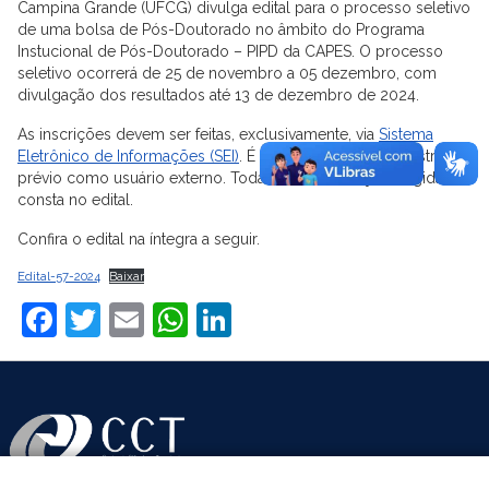
Campina Grande (UFCG) divulga edital para o processo seletivo
de uma bolsa de Pós-Doutorado no âmbito do Programa
Instucional de Pós-Doutorado – PIPD da CAPES. O processo
seletivo ocorrerá de 25 de novembro a 05 dezembro, com
divulgação dos resultados até 13 de dezembro de 2024.
As inscrições devem ser feitas, exclusivamente, via
Sistema
Eletrônico de Informações (SEI)
. É preciso fazer um cadastro
prévio como usuário externo. Toda a documentação exigida
consta no edital.
Confira o edital na íntegra a seguir.
Edital-57-2024
Baixar
Facebook
Twitter
Email
WhatsApp
LinkedIn