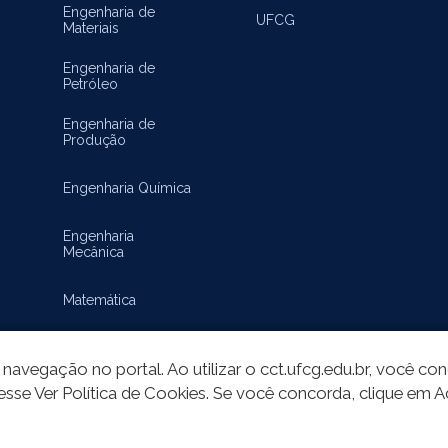
Engenharia de
UFCG
Materiais
Engenharia de
Petróleo
Engenharia de
Produção
Engenharia Química
Engenharia
Mecânica
Matemática
navegação no portal. Ao utilizar o cct.ufcg.edu.br, você c
esse Ver Política de Cookies. Se você concorda, clique em A