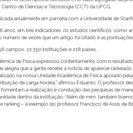
o Centro de Ciências e Tecnologia (CCT) da UFCG.
ublicada anualmente em parceria com a Universidade de Stan
6 anos, em três indicadores: os estudos científicos, como a
no número de vezes que um artigo foi citado e as pontuaçõ
256 campos, 22.350 instituições e 218 países.
êmica de Física expressou contentamento com o resultado
legria que a gente recebe a notícia de aparecer rankeado n
ealizado na nossa Unidade Acadêmica de Física apoiado pela
tribuição de carga horária,” afirmou Eduardo. O professor d
omentam a realização e condução das pesquisas de maneir
da unidade dentro da instituição. “Além de mim, também tiv
ranking – a exemplo do professor Francisco de Assis de B