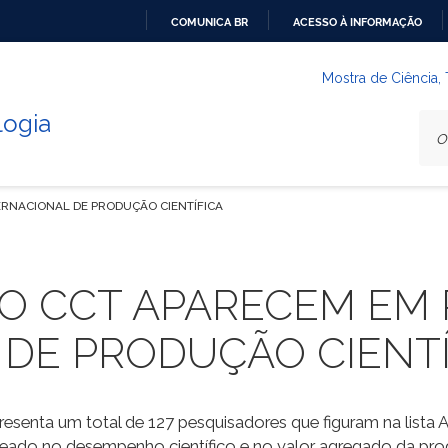
COMUNICA BR
ACESSO À INFORMAÇÃO
IR
PARA
Mostra de Ciência,
O
logia
CONTEÚDO
ERNACIONAL DE PRODUÇÃO CIENTÍFICA
O CCT APARECEM EM
 DE PRODUÇÃO CIENTÍ
senta um total de 127 pesquisadores que figuram na lista AD
aseado no desempenho científico e no valor agregado da produ