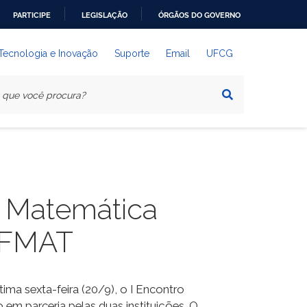
PARTICIPE
LEGISLAÇÃO
ÓRGÃOS DO GOVERNO
 Tecnologia e Inovação
Suporte
Email
UFCG
a Matemática
OFMAT
ima sexta-feira (20/9), o I Encontro
m parceria pelas duas instituições. O