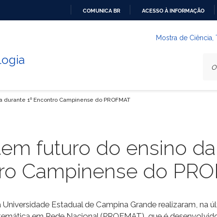
COMUNICA BR
ACESSO À INFORMAÇÃO
IR
PARA
Mostra de Ciência,
O
logia
CONTEÚDO
ca durante 1º Encontro Campinense do PROFMAT
tem futuro do ensino d
ntro Campinense do PR
Universidade Estadual de Campina Grande realizaram, na últ
emática em Rede Nacional (PROFMAT), que é desenvolvido e