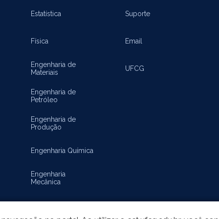
Estatística
Suporte
Física
Email
Engenharia de
UFCG
Materiais
Engenharia de
Petróleo
Engenharia de
Produção
Engenharia Química
Engenharia
Mecânica
Matemática