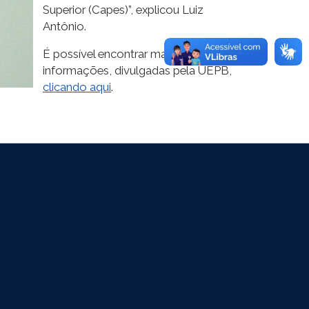
Superior (Capes)”, explicou Luiz
Antônio.
É possível encontrar maiores
informações, divulgadas pela UEPB,
clicando aqui
.