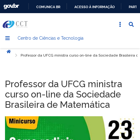
COMUNICA BR
ACESSO À INFORMAÇÃO
PARTI
IR
PARA
O
Centro de Ciências e Tecnologia
CONTEÚDO
Início
Professor da UFCG ministra curso on-line da Sociedade Brasileira 
Professor da UFCG ministra
curso on-line da Sociedade
Brasileira de Matemática