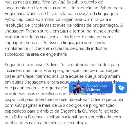
realiza nesta quarta-feira (20/09) às 19h, o evento de
lançamento do livro de sua autoria “Introdução ao Python para
Engenharia Química”. O livro trata da utilização da linguagem
Python aplicada ao âmbito da Engenharia Química para a
resolução de problemas através de rotinas de programação. A
linguagem Python surgiu em 1991 e tornou-se mundialmente
popular devido às suas versatilidade e proximidade com a
linguagem humana. Por isso, a linguagem vem sendo
amplamente utilizada em diversos setores da indústria,
sobretudo na área de engenharia.
Segundo o professor Sidinei, “o livro aborda conteúdos para
iniciantes que nunca viram programação; também consegue
trazer uma fase intermediária para aqueles que já programam
em outras linguagens; e para aqueles alunos mais avançados
que já conhecem a programação em Python, existem os
problemas mais específicos com o material de apoio
disponível para download no site da editora.” O livro que conta
com 588 páginas e mais de 180 códigos de programação
específicos para o âmbito da Engenharia Química foi editado
pela Editora Blucher – editora nacional bem conceituada com
publicações na área de ciência e tecnologia.