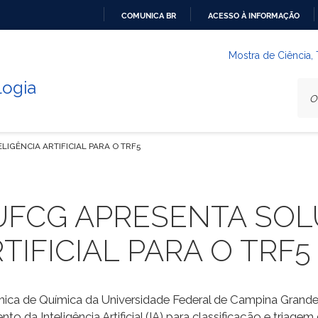
COMUNICA BR
ACESSO À INFORMAÇÃO
IR
PARA
Mostra de Ciência,
O
logia
CONTEÚDO
IGÊNCIA ARTIFICIAL PARA O TRF5
UFCG APRESENTA SOL
TIFICIAL PARA O TRF5
ca de Química da Universidade Federal de Campina Grande 
 da Inteligência Artificial (IA) para classificação e triage