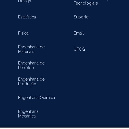
Design
Tecnologia e
Inovação
Estatística
Suporte
Física
Email
Engenharia de
UFCG
Materiais
Engenharia de
Petróleo
Engenharia de
Produção
Engenharia Química
Engenharia
Mecânica