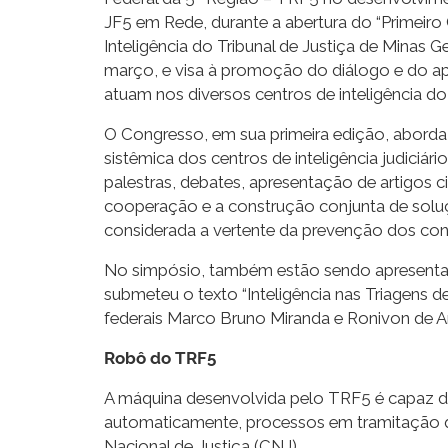
JF5 em Rede, durante a abertura do “Primeiro
Inteligência do Tribunal de Justiça de Minas G
março, e visa à promoção do diálogo e do ape
atuam nos diversos centros de inteligência do 
O Congresso, em sua primeira edição, aborda 
sistêmica dos centros de inteligência judiciá
palestras, debates, apresentação de artigos 
cooperação e a construção conjunta de soluç
considerada a vertente da prevenção dos conf
No simpósio, também estão sendo apresentado
submeteu o texto “Inteligência nas Triagens de
federais Marco Bruno Miranda e Ronivon de A
Robô do TRF5
A máquina desenvolvida pelo TRF5 é capaz de
automaticamente, processos em tramitação q
Nacional de Justiça (CNJ).