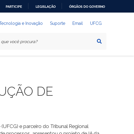
PARTICIPE
LEGISLAÇÃO
ÓRGÃOS DO GOVERNO
 Tecnologia e Inovação
Suporte
Email
UFCG
UÇÃO DE
(UFCG) e parceiro do Tribunal Regional
m de processos, apresentou o projeto de IA da