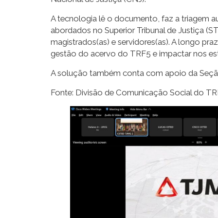
A tecnologia lê o documento, faz a triagem a
abordados no Superior Tribunal de Justiça (ST
magistrados(as) e servidores(as). A longo praz
gestão do acervo do TRF5 e impactar nos es
A solução também conta com apoio da Seção J
Fonte: Divisão de Comunicação Social do T