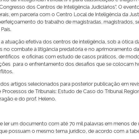
 Congresso dos Centros de Inteligência Judiciários”. O eve
erais, em parceria com o Centro Local de Inteligência da Just
rfeiçoamento do trabalho de magistradas, magistrados, serv
País.
a atuação efetiva dos centros de inteligência, sob a ótica 
rios no combate à litigância predatória e no aprimoramento 
científicos e oficinas com estudo de casos práticos, de mo
ões para o enfrentamento dos desafios que se colocam hoje
litos.
s artigos selecionados para posterior publicação em revis
 Processos de Tribunais: Estudo de Caso do Tribunal Regional
ragão e do prof. Heleno.
 ler um documento com até 70 mil palavras em menos de um 
ue possuam o mesmo tema jurídico, de acordo com a tabe