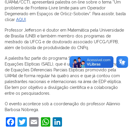
(UAMat/CCT), apresentará palestra on-line sobre o tema “Um
problema de Fronteira-Livre limite para um Operador
Degenerado em Espaços de Orlicz-Sobolev”. Para assistir, basta
clicar
AQUI
.
Professor Jefferson é doutor em Matemática pela Universidade
de Brasília (UNB) e também membro dos programas de
mestrado da UFCG e de doutorado associado UFCG/UFPB,
além de bolsista de produtividade do CNPq.
A palestra faz parte do programa Seminário Avançado de
Equações Elípticas (SAEL), que é um ciclo de seminários na área
de Equações Diferenciais Parciais Elípticas promovido pela
UAMat de forma regular há quatro anos e que já contou com
palestrantes nacionais e internacionais na área de EDP elíptica.
Ele tem por objetivo a divulgação científica e a colaboração
entre os pesquisadores.
O evento acontece sob a coordenação do professor Alânnio
Barbosa Nóbrega.
Facebook
Twitter
Email
WhatsApp
LinkedIn