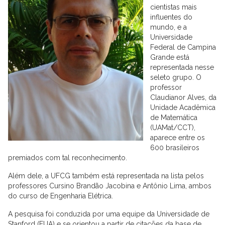
cientistas mais
influentes do
mundo, e a
Universidade
Federal de Campina
Grande está
representada nesse
seleto grupo. O
professor
Claudianor Alves, da
Unidade Acadêmica
de Matemática
(UAMat/CCT),
aparece entre os
600 brasileiros
premiados com tal reconhecimento.
Além dele, a UFCG também está representada na lista pelos
professores Cursino Brandão Jacobina e Antônio Lima, ambos
do curso de Engenharia Elétrica.
A pesquisa foi conduzida por uma equipe da Universidade de
Stanford (EUA) e se orientou a partir de citações da base de