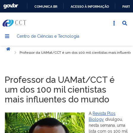
COMUNICA BR
ACESSO À INFORMAÇÃO
PARTI
IR
PARA
O
Centro de Ciências e Tecnologia
CONTEÚDO
Início
Professor da UAMat/CCT é um dos 100 mil cientistas mais influent
Professor da UAMat/CCT é
um dos 100 mil cientistas
mais influentes do mundo
A
Revista Plos
Biology
divulgou,
nesta semana, uma
lista com os 100 mil