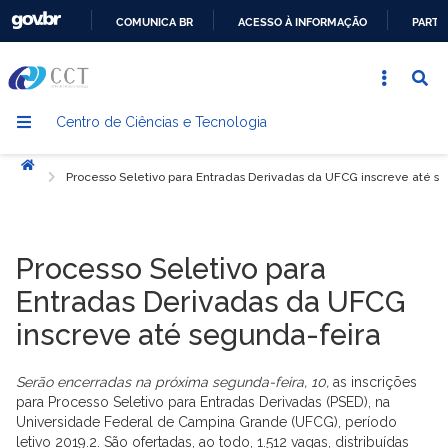
COMUNICA BR
ACESSO À INFORMAÇÃO
PARTI
IR
PARA
O
Centro de Ciências e Tecnologia
CONTEÚDO
Início
Processo Seletivo para Entradas Derivadas da UFCG inscreve até s
Processo Seletivo para
Entradas Derivadas da UFCG
inscreve até segunda-feira
Serão encerradas na próxima segunda-feira, 10,
as inscrições
para Processo Seletivo para Entradas Derivadas (PSED), na
Universidade Federal de Campina Grande (UFCG), período
letivo 2019.2. São ofertadas, ao todo, 1.512 vagas, distribuídas