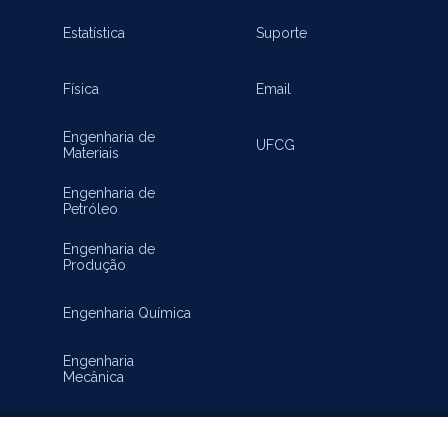
Inovação
Estatística
Suporte
Física
Email
Engenharia de
UFCG
Materiais
Engenharia de
Petróleo
Engenharia de
Produção
Engenharia Química
Engenharia
Mecânica
Matemática