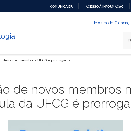
COMUNICA BR
ACESSO À INFORMAÇÃO
IR
PARA
Mostra de Ciência,
O
logia
CONTEÚDO
Scuderia de Fórmula da UFCG é prorrogado
ição de novos membros 
ula da UFCG é prorrog