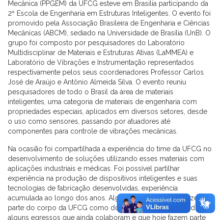
Mecânica (PPGEM) da UFCG esteve em Brasilia participando da
2º Escola de Engenharia em Estruturas Inteligentes. O evento foi
promovido pela Associação Brasileira de Engenharia e Ciências
Mecânicas (ABCM), sediado na Universidade de Brasília (UnB). O
grupo foi composto por pesquisadores do Laboratório
Multidisciplinar de Materiais e Estruturas Ativas (LaMMEA) e
Laboratório de Vibrações e Instrumentação representados
respectivamente pelos seus coordenadores Professor Carlos
José de Araújo e Antônio Almeida Silva. O evento reuniu
pesquisadores de todo o Brasil da área de materiais
inteligentes, uma categoria de materiais de engenharia com
propriedades especiais, aplicados em diversos setores, desde
o uso como sensores, passando por atuadores até
componentes para controle de vibrações mecânicas.
Na ocasião foi compartilhada a experiência do time da UFCG no
desenvolvimento de soluções utilizando esses materiais com
aplicações industriais e médicas. Foi possível partilhar
experiência na produção de dispositivos inteligentes e suas
tecnologias de fabricação desenvolvidas, experiência
acumulada ao longo dos anos. Alguns membros ainda fazem
parte do corpo da UFCG como docentes e discentes tendo
alguns egressos que ainda colaboram e que hoje fazem parte