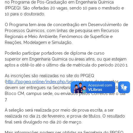
no Programa de Pós-Graduação em Engenharia Química
(PPGEQ). São ofertadas 20 vagas, sendo 10 para o mestrado e
10 para o doutorado.
O Programa tem área de concentração em Desenvolvimento de
Processos Químicos, com linhas de pesquisa em Recursos
Regionais e Meio Ambiente, Fenômenos de Superfície e
Reações, Modelagem e Simulação.
Poderão participar portadores de diploma de curso
superior em Engenharia Química ou áreas afins, ou que estejam
aptos a obtê-lo até o último dia de matrícula do período 2020.1.
As inscrições são realizadas no site do PPGEQ
(
http://ppgeq.online/index.php/selecao
) e os documentos
devem ser entregues na Secretaria do Programa, localizada no
Bloco CM, campus sede, ou enviados pelos Correios até o dia
7.
A seleção será realizada por meio de prova escrita, a ser
realizada no dia 21 de fevereiro, e prova de títulos. O resultado
final será divulgado no dia 20 de março.
Mais informações podem ser obtidas na Secretaria do PPGEQ,