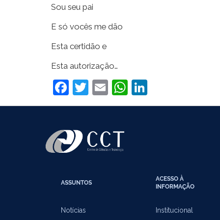
Sou seu pai
E só vocês me dão
Esta certidão e
Esta autorização…
Facebook
Twitter
Email
WhatsApp
LinkedIn
ACESSO À
ASSUNTOS
INFORMAÇÃO
Notícias
Institucional