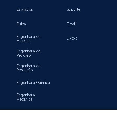
Inovação
Estatística
Suporte
Física
Email
Engenharia de
UFCG
Materiais
Engenharia de
Petróleo
Engenharia de
Produção
Engenharia Química
Engenharia
Mecânica
Matemática