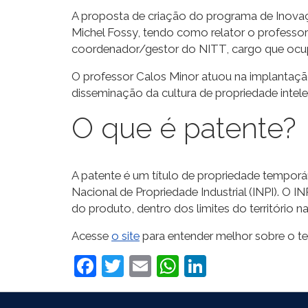
A proposta de criação do programa de Inovaçã
Michel Fossy, tendo como relator o professo
coordenador/gestor do NITT, cargo que ocu
O professor Calos Minor atuou na implantaç
disseminação da cultura de propriedade intel
O que é patente?
A patente é um título de propriedade tempor
Nacional de Propriedade Industrial (INPI). O I
do produto, dentro dos limites do território
Acesse
o site
para entender melhor sobre o t
Facebook
Twitter
Email
WhatsApp
LinkedIn