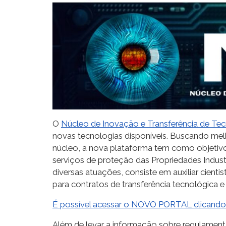
O
Núcleo de Inovação e Transferência de Tec
novas tecnologias disponíveis. Buscando melh
núcleo, a nova plataforma tem como objetivo
serviços de proteção das Propriedades Industri
diversas atuações, consiste em auxiliar cient
para contratos de transferência tecnológica 
É possível acessar o NOVO PORTAL clicando
Além de levar a informação sobre regulamenta