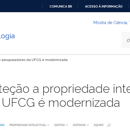
COMUNICA BR
ACESSO À INFORMAÇÃO
IR
PARA
Mostra de Ciência,
O
logia
CONTEÚDO
 de pesquisadores da UFCG é modernizada
teção a propriedade int
a UFCG é modernizada