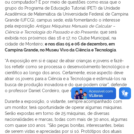
ou computador? É por meio de questões como essa que o
grupo do Programa de Educação Tutorial (PET) da Unidade
Acadêmica de Matemática da Universidade Federal de Campina
Grande (UFCG), campus sede, está fomentando o interesse
pela exposição
Antigas
Máquinas Manuais de Calcular –
Ciência e Tecnologia do Passado e do Presente
, que será
exibida nos próximos dias 16 e 17, no Clube Municipal, na
cidade de Monteiro;
e nos dias 05 e 06 de dezembro, em
Campina Grande, no Museu Vivo da Ciência e Tecnologia
.
“A exposição em si é capaz de atrair crianças e jovens e fazê-
los refletir como se processa o desenvolvimento tecnológico e
científico ao longo dos anos. Certamente, esse aspecto deve
atrair os jovens para a Ciência e a Tecnologia e estimulá-los na
busca de produção inovadora e do que podem criar”, defende
o professor Daniel Cordeiro, que coordena o evento.
Durante a exposição, o visitante, sempre acompanhado com
um monitor, terá oportunidade de operar algumas máquinas.
Serão expostas em torno de 25 máquinas, de diversas
nacionalidades e marcas, todas com mais de 30 anos, algumas
com quase 100 anos. “São peças bonitas, interessantes, belas
de serem vistas e apreciadas por si só. Protótipos dos atuais