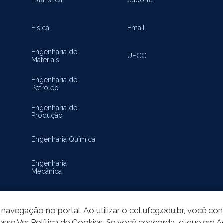
Física
Email
Engenharia de
UFCG
Materiais
Engenharia de
Petróleo
Engenharia de
Produção
Engenharia Química
Engenharia
Mecânica
Matemática
navegação no portal. Ao utilizar o cct.ufcg.edu.br, você c
esse Ver Política de Cookies. Se você concorda, clique em A