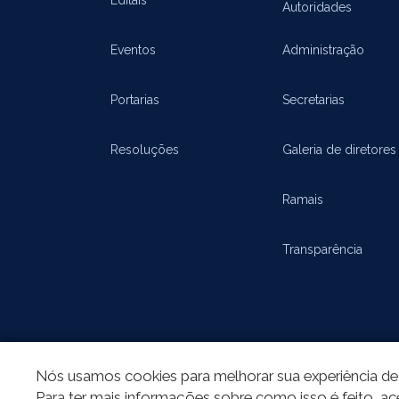
Autoridades
Eventos
Administração
Portarias
Secretarias
Resoluções
Galeria de diretores
Ramais
Transparência
Nós usamos cookies para melhorar sua experiência de 
Para ter mais informações sobre como isso é feito, ac