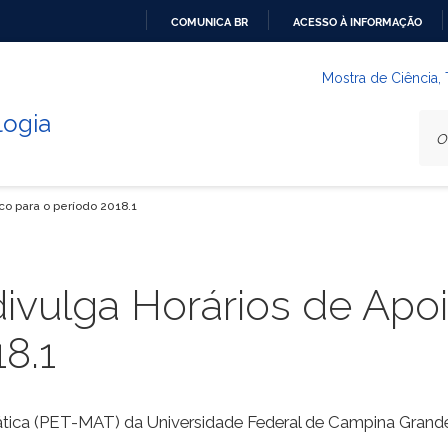
COMUNICA BR
ACESSO À INFORMAÇÃO
IR
PARA
Mostra de Ciência,
O
logia
CONTEÚDO
o para o período 2018.1
ivulga Horários de Ap
8.1
ca (PET-MAT) da Universidade Federal de Campina Grande di