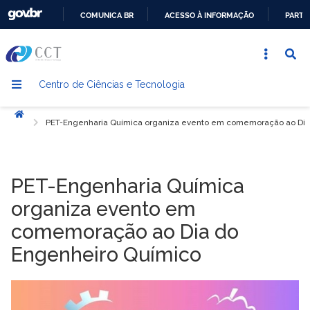
COMUNICA BR
ACESSO À INFORMAÇÃO
PARTI
IR
PARA
O
Centro de Ciências e Tecnologia
CONTEÚDO
Início
PET-Engenharia Química organiza evento em comemoração ao Dia
PET-Engenharia Química
organiza evento em
comemoração ao Dia do
Engenheiro Químico