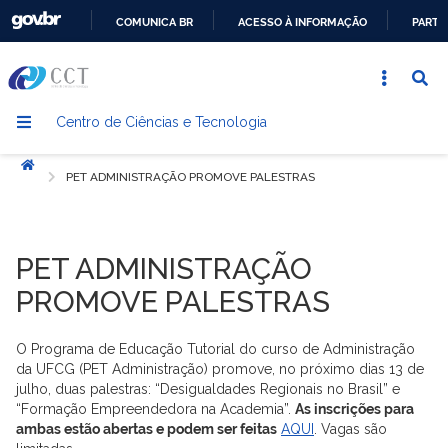
COMUNICA BR
ACESSO À INFORMAÇÃO
PARTI
IR
PARA
O
Centro de Ciências e Tecnologia
CONTEÚDO
Início
PET ADMINISTRAÇÃO PROMOVE PALESTRAS
PET ADMINISTRAÇÃO
PROMOVE PALESTRAS
O Programa de Educação Tutorial do curso de Administração
da UFCG (PET Administração) promove, no próximo dias 13 de
julho, duas palestras: “Desigualdades Regionais no Brasil” e
“Formação Empreendedora na Academia”.
As inscrições para
ambas estão abertas e podem ser feitas
AQUI
. Vagas são