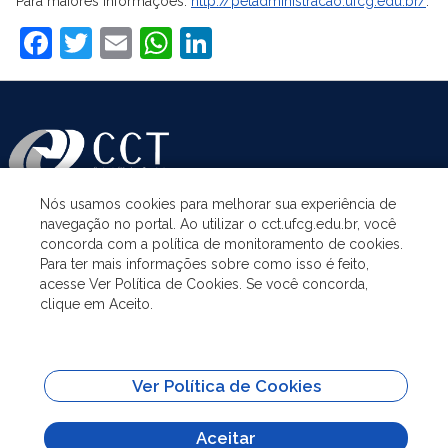
Para maiores informações:
http://petadministracao.ufcg.edu.br/
.
Facebook
Twitter
Email
WhatsApp
LinkedIn
Nós usamos cookies para melhorar sua experiência de
navegação no portal. Ao utilizar o cct.ufcg.edu.br, você
ASSUNTOS
concorda com a política de monitoramento de cookies.
Para ter mais informações sobre como isso é feito,
acesse Ver Política de Cookies. Se você concorda,
ACESSO À INFORMAÇÃO
clique em Aceito.
UNIDADES ACADÊMICAS
Ver Política de Cookies
SITES IMPORTANTES
Aceitar