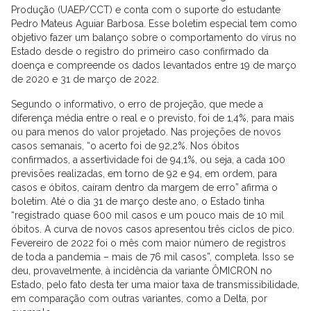
Produção (UAEP/CCT) e conta com o suporte do estudante
Pedro Mateus Aguiar Barbosa. Esse boletim especial tem como
objetivo fazer um balanço sobre o comportamento do vírus no
Estado desde o registro do primeiro caso confirmado da
doença e compreende os dados levantados entre 19 de março
de 2020 e 31 de março de 2022.
Segundo o informativo, o erro de projeção, que mede a
diferença média entre o real e o previsto, foi de 1,4%, para mais
ou para menos do valor projetado. Nas projeções de novos
casos semanais, “o acerto foi de 92,2%. Nos óbitos
confirmados, a assertividade foi de 94,1%, ou seja, a cada 100
previsões realizadas, em torno de 92 e 94, em ordem, para
casos e óbitos, caíram dentro da margem de erro” afirma o
boletim. Até o dia 31 de março deste ano, o Estado tinha
“registrado quase 600 mil casos e um pouco mais de 10 mil
óbitos. A curva de novos casos apresentou três ciclos de pico.
Fevereiro de 2022 foi o mês com maior número de registros
de toda a pandemia – mais de 76 mil casos”, completa. Isso se
deu, provavelmente, à incidência da variante ÔMICRON no
Estado, pelo fato desta ter uma maior taxa de transmissibilidade,
em comparação com outras variantes, como a Delta, por