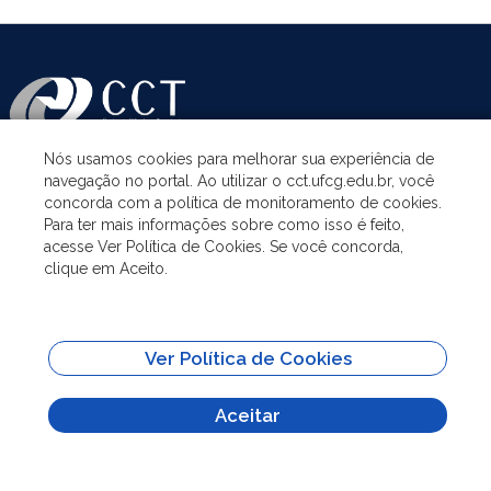
Nós usamos cookies para melhorar sua experiência de
navegação no portal. Ao utilizar o cct.ufcg.edu.br, você
ASSUNTOS
concorda com a política de monitoramento de cookies.
Para ter mais informações sobre como isso é feito,
acesse Ver Política de Cookies. Se você concorda,
ACESSO À INFORMAÇÃO
clique em Aceito.
UNIDADES ACADÊMICAS
Ver Política de Cookies
SITES IMPORTANTES
Aceitar
Todo o conteúdo deste site está publicado sob a licença
Creative Commons
Atribuição-SemDerivações 3.0