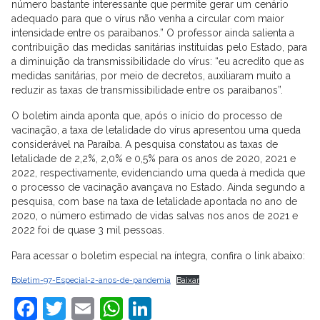
número bastante interessante que permite gerar um cenário
adequado para que o vírus não venha a circular com maior
intensidade entre os paraibanos.” O professor ainda salienta a
contribuição das medidas sanitárias instituídas pelo Estado, para
a diminuição da transmissibilidade do vírus: “eu acredito que as
medidas sanitárias, por meio de decretos, auxiliaram muito a
reduzir as taxas de transmissibilidade entre os paraibanos”.
O boletim ainda aponta que, após o início do processo de
vacinação, a taxa de letalidade do vírus apresentou uma queda
considerável na Paraíba. A pesquisa constatou as taxas de
letalidade de 2,2%, 2,0% e 0,5% para os anos de 2020, 2021 e
2022, respectivamente, evidenciando uma queda à medida que
o processo de vacinação avançava no Estado. Ainda segundo a
pesquisa, com base na taxa de letalidade apontada no ano de
2020, o número estimado de vidas salvas nos anos de 2021 e
2022 foi de quase 3 mil pessoas.
Para acessar o boletim especial na íntegra, confira o link abaixo:
Boletim-97-Especial-2-anos-de-pandemia
Baixar
Facebook
Twitter
Email
WhatsApp
LinkedIn