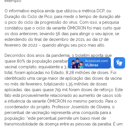
exemplo.
O informativo explica ainda que utilizou a métrica DCP, ou
Duração do Ciclo de Pico, para medir o tempo de duração até
o pico do ciclo da progressão do vírus. Com isso, a pesquisa
constatou que o ciclo da variante ÔMICRON foi mais curto que
os dois anteriores, levando 56 dias para atingir o seu ápice, se
estendendo do final de dezembro de 2021, ao dia 17 de
fevereiro de 2022 – quando atingiu seu pico mais alto.
Decorridos dois anos da pandemia, o boletim aponta que
quase 80% da população paraibana alcançou o esquema
vacinal completo, equivalente a 3,18 milhões de aplicadas. No
total, foram aplicadas no Estado, 8,28 milhões de doses. Foi
identificado uma carga maior de aplicação das doses da vacina
no mês de fevereiro, totalizando 1,35 milhões de doses
aplicadas, das quais quase 719 mil foram doses de reforço. Este
fato está provavelmente relacionado ao aumento de casos sob
a influência da variante ÔMICRON no mesmo período. Para o
coordenador do projeto, Professor Josenildo de Oliveira, o
percentual de vacinação representa uma conquista para a
população: “este percentual permite um baixo nível de
transmissibilidade da doença entre as pessoas da paraíba. É um