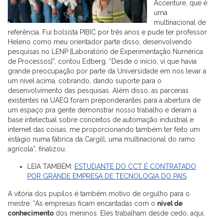
Accenture, que é
uma
multinacional de
referência. Fui bolsista PIBIC por três anos e pude ter professor
Heleno como meu orientador parte disso, desenvolvendo
pesquisas no LENP [Laboratório de Experimentação Numérica
de Processos]”, contou Edberg. “Desde o início, vi que havia
grande preocupação por parte da Universidade em nos levar a
um nível acima, cobrando, dando suporte para o
desenvolvimento das pesquisas. Além disso, as parcerias
existentes na UAEQ foram preponderantes para a abertura de
um espaço pra gente demonstrar nosso trabalho e deram a
base intelectual sobre conceitos de automação industrial e
internet das coisas, me proporcionando também ter feito um
estágio numa fábrica da Cargill, uma multinacional do ramo
agrícola”, finalizou.
LEIA TAMBÉM:
ESTUDANTE DO CCT É CONTRATADO
POR GRANDE EMPRESA DE TECNOLOGIA DO PAÍS
.
A vitória dos pupilos é também motivo de orgulho para o
mestre. “As empresas ficam encantadas com o
nível de
conhecimento
dos meninos. Eles trabalham desde cedo, aqui,