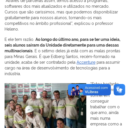
“Através de parcerias assim, temos acesso a programas,
softwares dos mais atualizados e utilizados no mercado.
Cursos que são caríssimos, mas que podemos disponibilizar
gratuitamente para nossos alunos, tornando-os mais
competitivos no âmbito profissional”, explicou o professor
Heleno.
E ele tem razão.
Ao longo do último ano, para se ter uma ideia,
seis alunos saíram da Unidade diretamente para uma dessas
multinacionais
. E o sétimo deles já está com as malas prontas
para Minas Gerais. É que Edberg Santos, recém-formado na
unidade, acaba de ser contratado pela
Accenture
para assumir
cargo na área de desenvolvimento de tecnologias para a
indústria.
“Estou bastante
feliz! Sempre
sonhei em
conseguir
trabalhar com o
que amo, ainda
mais numa
empresa como a