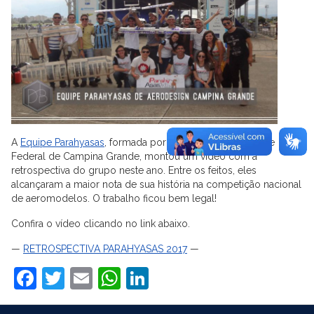
A
Equipe Parahyasas
, formada por alunos da Universidade
Federal de Campina Grande, montou um vídeo com a
retrospectiva do grupo neste ano. Entre os feitos, eles
alcançaram a maior nota de sua história na competição nacional
de aeromodelos. O trabalho ficou bem legal!
Confira o vídeo clicando no link abaixo.
—
RETROSPECTIVA PARAHYASAS 2017
—
Facebook
Twitter
Email
WhatsApp
LinkedIn