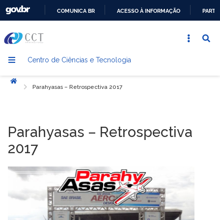
COMUNICA BR
ACESSO À INFORMAÇÃO
PARTI
IR
PARA
O
Centro de Ciências e Tecnologia
CONTEÚDO
Início
Parahyasas – Retrospectiva 2017
Parahyasas – Retrospectiva
2017