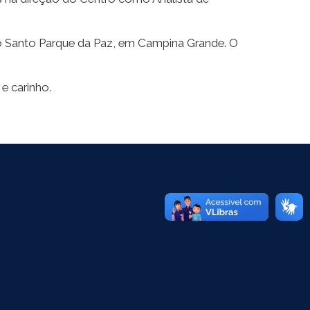
mpo Santo Parque da Paz, em Campina Grande. O
e carinho.