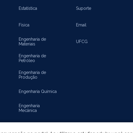
Estatística
Suporte
Física
Email
Engenharia de
UFCG
Materiais
Engenharia de
Petróleo
Engenharia de
Produção
Engenharia Química
Engenharia
Mecânica
Matemática