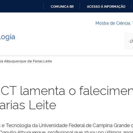
COMUNICA BR
ACESSO À INFORMAÇÃO
IR
PARA
Mostra de Ciência,
O
logia
CONTEÚDO
ia Albuquerque de Farias Leite
CT lamenta o falecimen
rias Leite
 e Tecnologia da Universidade Federal de Campina Grande 
 Danyllo Albuquerque, profissional que atuou no últimos an