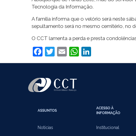
Tecnologia da Informação.
A família informa que o velório será neste s
sepultamento será no mesmo cemitério, no do
O CCT lamenta a perda e presta condolências 
Facebook
Twitter
Email
WhatsApp
LinkedIn
ACESSO À
ASSUNTOS
INFORMAÇÃO
Notícias
Institucional