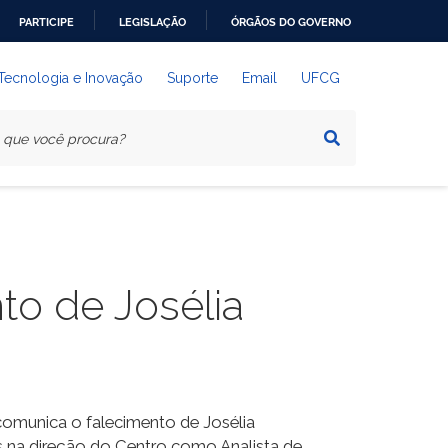
PARTICIPE
LEGISLAÇÃO
ÓRGÃOS DO GOVERNO
 Tecnologia e Inovação
Suporte
Email
UFCG
to de Josélia
comunica o falecimento de Josélia
os na direção do Centro como Analista de