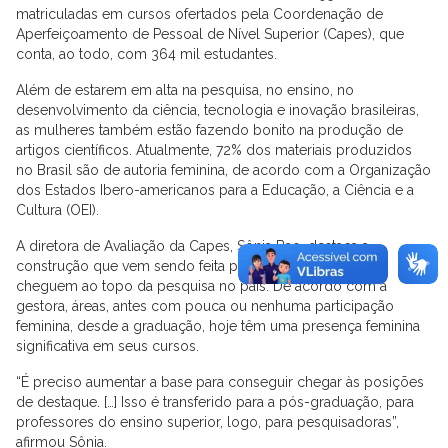
matriculadas em cursos ofertados pela Coordenação de
Aperfeiçoamento de Pessoal de Nível Superior (Capes), que
conta, ao todo, com 364 mil estudantes.
Além de estarem em alta na pesquisa, no ensino, no
desenvolvimento da ciência, tecnologia e inovação brasileiras,
as mulheres também estão fazendo bonito na produção de
artigos científicos. Atualmente, 72% dos materiais produzidos
no Brasil são de autoria feminina, de acordo com a Organização
dos Estados Ibero-americanos para a Educação, a Ciência e a
Cultura (OEI).
A diretora de Avaliação da Capes, Sônia Bao, destaca a
construção que vem sendo feita para que as mulheres
cheguem ao topo da pesquisa no país. De acordo com a
gestora, áreas, antes com pouca ou nenhuma participação
feminina, desde a graduação, hoje têm uma presença feminina
significativa em seus cursos.
“É preciso aumentar a base para conseguir chegar às posições
de destaque. […] Isso é transferido para a pós-graduação, para
professores do ensino superior, logo, para pesquisadoras”,
afirmou Sônia.