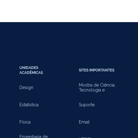
UNIDADES
SITES IMPORTANTES
ACADÊMICAS
Mostra de Ciência,
Design
Tecnologia e
Inovação
Estatística
Suporte
Física
Email
Engenharia de