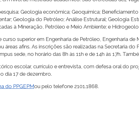
 pesquisa: Geologia econômica; Geoquímica; Beneficiamento 
ar; Geologia do Petróleo; Análise Estrutural; Geologia Estr
licadas à Mineração, Petróleo e Meio Ambiente; e Hidrogeol
 curso superior em Engenharia de Petróleo, Engenharia de M
ou
áreas afins.
As inscrições
são realizadas
na Secretaria do 
ampus sede,
no horário
das 8h às 11h e de 14h às 17h
. També
órico escolar, currículo e entrevista, com defesa oral do pro
no dia 17 de dezembro.
na do PPGEPM
ou pelo telefone
2101.1868
.