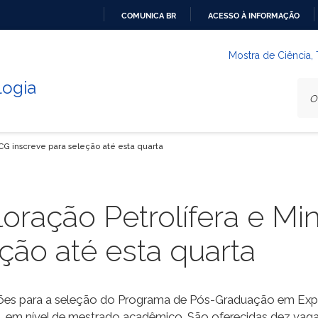
COMUNICA BR
ACESSO À INFORMAÇÃO
IR
PARA
Mostra de Ciência,
O
logia
CONTEÚDO
CG inscreve para seleção até esta quarta
ração Petrolífera e Mi
ção até esta quarta
ições para a seleção do Programa de Pós-
G
raduação em Explo
, em nível de mestrado acadêmico.
São oferecidas dez vag