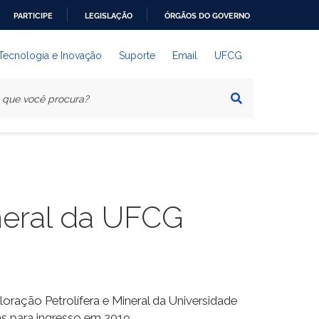
PARTICIPE
LEGISLAÇÃO
ÓRGÃOS DO GOVERNO
 Tecnologia e Inovação
Suporte
Email
UFCG
neral da UFCG
ração Petrolífera e Mineral da Universidade
as
para ingresso em 2019
.