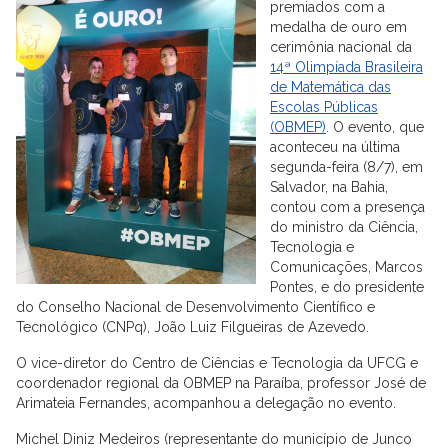
premiados com a
medalha de ouro em
cerimônia nacional da
14ª Olimpíada Brasileira
de Matemática das
Escolas Públicas
(OBMEP)
. O evento, que
aconteceu na última
segunda-feira (8/7), em
Salvador, na Bahia,
contou com a presença
do ministro da Ciência,
Tecnologia e
Comunicações, Marcos
Pontes, e do presidente
do Conselho Nacional de Desenvolvimento Científico e
Tecnológico (CNPq), João Luiz Filgueiras de Azevedo.
O vice-diretor do Centro de Ciências e Tecnologia da UFCG e
coordenador regional da OBMEP na Paraíba, professor José de
Arimateia Fernandes, acompanhou a delegação no evento.
Michel Diniz Medeiros (representante do município de Junco