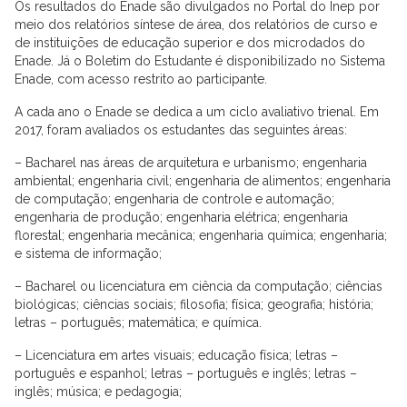
Os resultados do Enade são divulgados no Portal do Inep por
meio dos relatórios síntese de área, dos relatórios de curso e
de instituições de educação superior e dos microdados do
Enade. Já o Boletim do Estudante é disponibilizado no Sistema
Enade, com acesso restrito ao participante.
A cada ano o Enade se dedica a um ciclo avaliativo trienal. Em
2017, foram avaliados os estudantes das seguintes áreas:
– Bacharel nas áreas de arquitetura e urbanismo; engenharia
ambiental; engenharia civil; engenharia de alimentos; engenharia
de computação; engenharia de controle e automação;
engenharia de produção; engenharia elétrica; engenharia
florestal; engenharia mecânica; engenharia química; engenharia;
e sistema de informação;
– Bacharel ou licenciatura em ciência da computação; ciências
biológicas; ciências sociais; filosofia; física; geografia; história;
letras – português; matemática; e química.
– Licenciatura em artes visuais; educação física; letras –
português e espanhol; letras – português e inglês; letras –
inglês; música; e pedagogia;