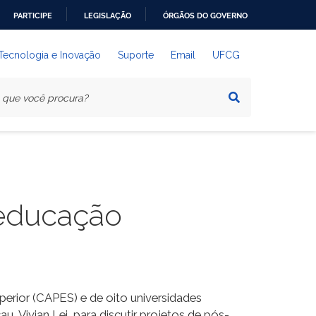
PARTICIPE
LEGISLAÇÃO
ÓRGÃOS DO GOVERNO
 Tecnologia e Inovação
Suporte
Email
UFCG
 educação
erior (CAPES) e de oito universidades
au, Vivian Lei, para discutir projetos de pós-