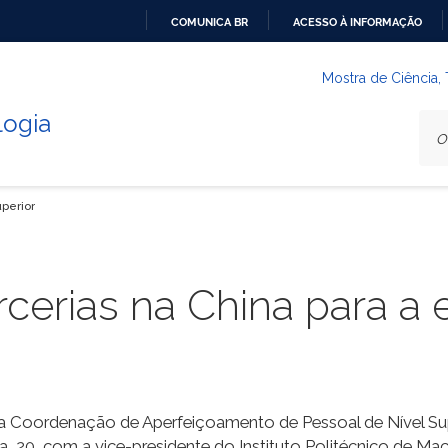
COMUNICA BR
ACESSO À INFORMAÇÃO
IR
PARA
Mostra de Ciência,
O
logia
CONTEÚDO
perior
cerias na China para a
a Coordenação de Aperfeiçoamento de Pessoal de Nível Sup
ira, 20, com a vice-presidente do Instituto Politécnico de Mac