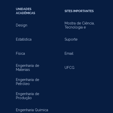
UNIDADES
SITES IMPORTANTES
ACADÊMICAS
Mostra de Ciência,
Design
Tecnologia e
Inovação
Estatística
Suporte
Física
Email
Engenharia de
UFCG
Materiais
Engenharia de
Petróleo
Engenharia de
Produção
Engenharia Química