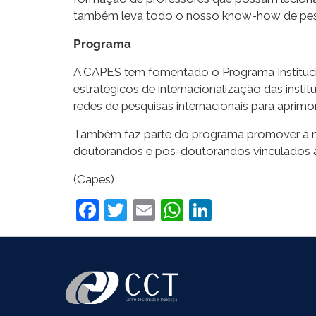
também leva todo o nosso know-how de pesquis
Programa
A CAPES tem fomentado o Programa Institucio
estratégicos de internacionalização das inst
redes de pesquisas internacionais para aprim
Também faz parte do programa promover a mob
doutorandos e pós-doutorandos vinculados a
(Capes)
Facebook
Twitter
Email
WhatsApp
LinkedIn