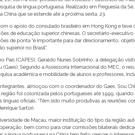
squisa de língua portuguesa. Realizado em Freguesia da Sé, 
China que se estende até a próxima sexta, 23.
com o apoio do consulado brasileiro em Hong Kong e teve 
uições de educação superior chinesas. O secretário-executiv
uições de ponta “é importante para dar direcionamento, ob
superior no Brasil”.
no País (CAPES), Geraldo Nunes Sobrinho, a delegação visit
Gaes). Segundo a Assessoria Internacional do MEC, o result
esquisa acadêmica e mobilidade de alunos e professores, incl
 integrantes, almoçou com o coordenador do Gaes, Sou Chi
. A região foi colonizada pelos portugueses até 1999, quando
ínguas oficiais. “Têm sido muito produtivas as reuniões com
enrique Sartori.
iversidade de Macau, maior instituição do tipo da região a
operação, bem como para criar comissões bilaterais dedicad
a língua portuguesa na China tem feito crescer o interess