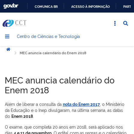
COMUNICA BR
ACESSO À INFORMAÇÃO
PARTI
IR
PARA
O
Centro de Ciências e Tecnologia
CONTEÚDO
Início
MEC anuncia calendário do Enem 2018
MEC anuncia calendário do
Enem 2018
Além de liberar a consulta da
nota do Enem 2017
, o Ministério
da Educação e o Inep divulgaram, na última semana, as datas
do
Enem 2018
.
O exame, que completa 20 anos em 2018, será aplicado nos
dias
4 e 11 de novembro
. O edital com as regras e o calendário