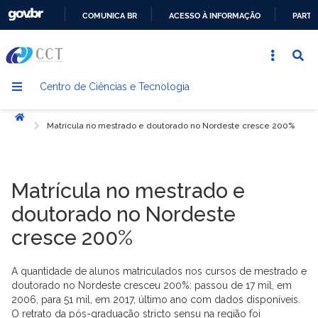
COMUNICA BR
ACESSO À INFORMAÇÃO
PARTI
IR
PARA
O
Centro de Ciências e Tecnologia
CONTEÚDO
Início
Matrícula no mestrado e doutorado no Nordeste cresce 200%
Matrícula no mestrado e
doutorado no Nordeste
cresce 200%
A quantidade de alunos matriculados nos cursos de mestrado e
doutorado no Nordeste cresceu 200%: passou de 17 mil, em
2006, para 51 mil, em 2017, último ano com dados disponíveis.
O retrato da pós-graduação stricto sensu na região foi