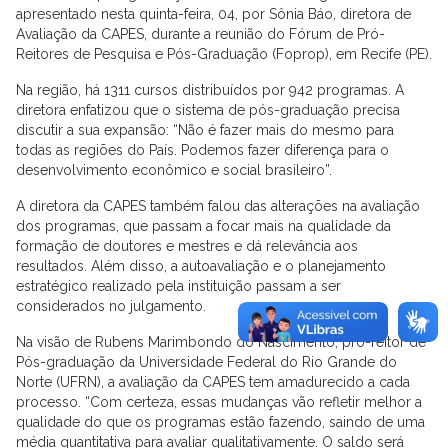
apresentado nesta quinta-feira, 04, por Sônia Báo, diretora de
Avaliação da CAPES, durante a reunião do Fórum de Pró-
Reitores de Pesquisa e Pós-Graduação (Foprop), em Recife (PE).
Na região, há 1311 cursos distribuídos por 942 programas. A
diretora enfatizou que o sistema de pós-graduação precisa
discutir a sua expansão: “Não é fazer mais do mesmo para
todas as regiões do País. Podemos fazer diferença para o
desenvolvimento econômico e social brasileiro”.
A diretora da CAPES também falou das alterações na avaliação
dos programas, que passam a focar mais na qualidade da
formação de doutores e mestres e dá relevância aos
resultados. Além disso, a autoavaliação e o planejamento
estratégico realizado pela instituição passam a ser
considerados no julgamento.
Na visão de Rubens Marimbondo do Nascimento, pró-reitor de
Pós-graduação da Universidade Federal do Rio Grande do
Norte (UFRN), a avaliação da CAPES tem amadurecido a cada
processo. “Com certeza, essas mudanças vão refletir melhor a
qualidade do que os programas estão fazendo, saindo de uma
média quantitativa para avaliar qualitativamente. O saldo será