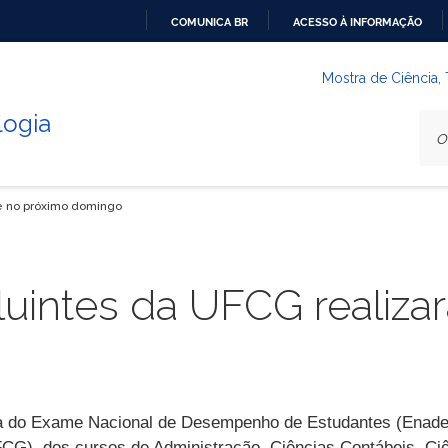
COMUNICA BR
ACESSO À INFORMAÇÃO
IR
PARA
Mostra de Ciência,
O
logia
CONTEÚDO
de no próximo domingo
uintes da UFCG realiza
va do Exame Nacional de Desempenho de Estudantes (Enade 
G), dos cursos de Administração, Ciências Contábeis, Ciê