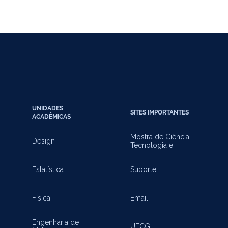
UNIDADES
SITES IMPORTANTES
ACADÊMICAS
Mostra de Ciência,
Design
Tecnologia e
Inovação
Estatística
Suporte
Física
Email
Engenharia de
UFCG