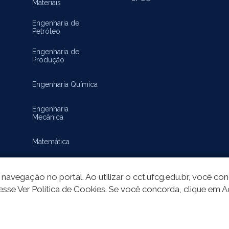
Materiais
Engenharia de
Petróleo
Engenharia de
Produção
Engenharia Química
Engenharia
Mecânica
Matemática
navegação no portal. Ao utilizar o cct.ufcg.edu.br, você c
esse Ver Política de Cookies. Se você concorda, clique em A