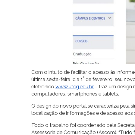
Com o intuito de facilitar o acesso às infor
º
última sexta-feira, dia 1
de fevereiro, seu novo
eletrônico
www.ufcg.edu.br
– traz um design 
computadores, smartphones e tablets.
O design do novo portal se caracteriza pela s
localização de informações e de acesso aos s
Todo o trabalho foi coordenado pela Secreta
Assessoria de Comunicação (Ascom). “Tudo fico