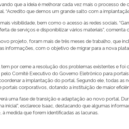
rvando que a ideia é melhorar cada vez mais o processo de
. “Acredito que demos um grande salto com a implantação d
mais visibilidade, bem como o acesso às redes sociais. “G
rta de serviços e disponibilizar vários materiais”, comenta
ovo projeto, foram mais de três meses de trabalho, que incl
o das informações, com o objetivo de migrar para a nova p
l tem por cerne a resolução dos problemas existentes e foi
elo Comitê Executivo do Governo Eletrônico para portais 
r coordenar a implantação do portal. Segundo ele, todas as
portais corporativos, dotando a instituição de maior eficiên
verá uma fase de transição e adaptação ao novo portal. Dura
ina inicial”, esclarece Isaac, destacando que algumas infor
, à medida que forem identificadas as lacunas.